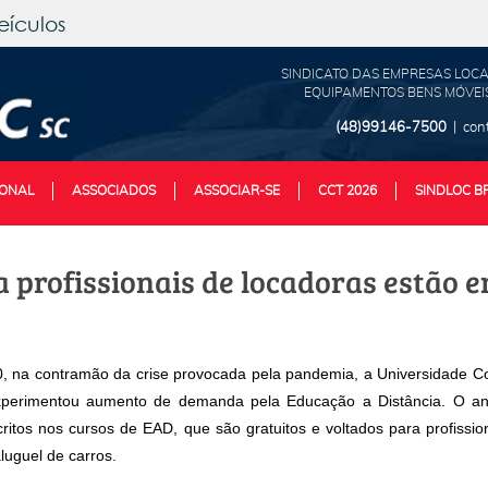
eículos
SINDICATO DAS EMPRESAS LOCA
EQUIPAMENTOS BENS MÓVEIS
(48)99146-7500
| con
IONAL
ASSOCIADOS
ASSOCIAR-SE
CCT 2026
SINDLOC B
 profissionais de locadoras estão e
, na contramão da crise provocada pela pandemia, a Universidade Co
xperimentou aumento de demanda pela Educação a Distância. O a
critos nos cursos de EAD, que são gratuitos e voltados para profissi
luguel de carros.