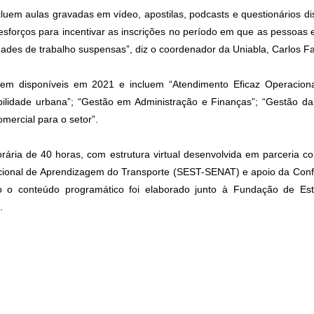
ncluem aulas gravadas em vídeo, apostilas, podcasts e questionários di
sforços para incentivar as inscrições no período em que as pessoa
idades de trabalho suspensas”, diz o coordenador da Uniabla, Carlos Fa
em disponíveis em 2021 e incluem “Atendimento Eficaz Operaciona
bilidade urbana”; “Gestão em Administração e Finanças”; “Gestão da
omercial para o setor”.
rária de 40 horas, com estrutura virtual desenvolvida em parceria co
acional de Aprendizagem do Transporte (SEST-SENAT) e apoio da Con
o o conteúdo programático foi elaborado junto à Fundação de Es
.