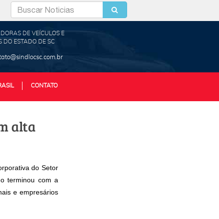
DORAS DE VEÍCULOS E
 DO ESTADO DE SC
tato@sindlocsc.com.br
RASIL
CONTATO
m alta
rporativa do Setor
no terminou com a
onais e empresários