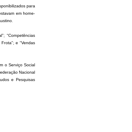
sponibilizados para
s estavam em home-
ustino.
l”; “Competências
 Frota”; e “Vendas
m o Serviço Social
federação Nacional
tudos e Pesquisas