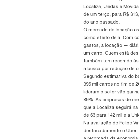
Localiza, Unidas e Movida
de um terço, para R$ 313,
do ano passado.
O mercado de locação cre
como efeito dela. Com c
gastos, a locação — diá
um carro. Quem está des
também tem recorrido às 
a busca por redução de c
Segundo estimativa do ba
396 mil carros no fim de 
lideram o setor vão ganh
89%. As empresas de meno
que a Localiza seguirá na
de 63 para 142 mil e a Un
Na avaliação de Felipe Vi
destacadamente o Uber, 
a retomada da economia, 