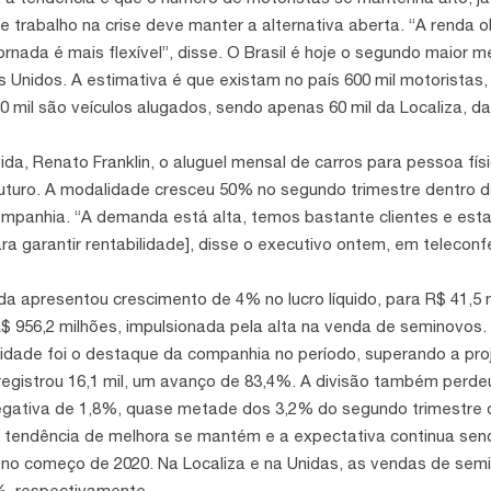
 trabalho na crise deve manter a alternativa aberta. “A renda o
jornada é mais flexível”, disse. O Brasil é hoje o segundo maior 
 Unidos. A estimativa é que existam no país 600 mil motorista
60 mil são veículos alugados, sendo apenas 60 mil da Localiza, d
da, Renato Franklin, o aluguel mensal de carros para pessoa fís
futuro. A modalidade cresceu 50% no segundo trimestre dentro 
ompanhia. “A demanda está alta, temos bastante clientes e es
ra garantir rentabilidade], disse o executivo ontem, em teleconf
vida apresentou crescimento de 4% no lucro líquido, para R$ 41,5 
R$ 956,2 milhões, impulsionada pela alta na venda de seminovos.
nidade foi o destaque da companhia no período, superando a pro
 registrou 16,1 mil, um avanço de 83,4%. A divisão também perde
ativa de 1,8%, quase metade dos 3,2% do segundo trimestre 
a tendência de melhora se mantém e a expectativa continua send
o no começo de 2020. Na Localiza e na Unidas, as vendas de s
%, respectivamente.