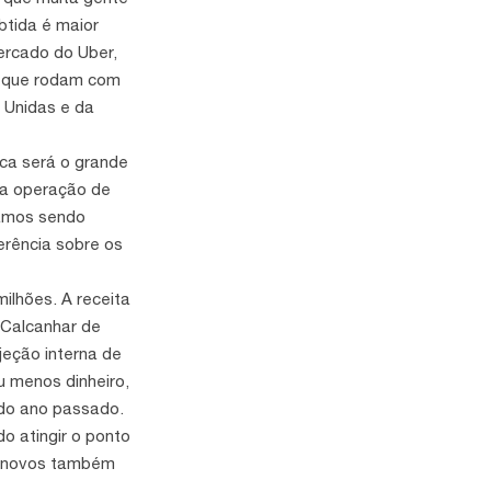
btida é maior
mercado do Uber,
s, que rodam com
a Unidas e da
ica será o grande
da operação de
tamos sendo
erência sobre os
milhões. A receita
 Calcanhar de
jeção interna de
u menos dinheiro,
do ano passado.
o atingir o ponto
eminovos também