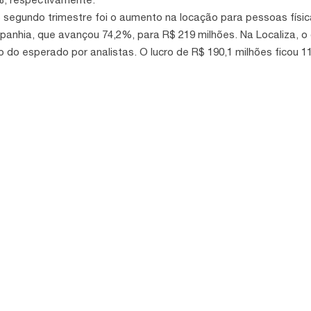
 segundo trimestre foi o aumento na locação para pessoas físi
panhia, que avançou 74,2%, para R$ 219 milhões. Na Localiza,
o do esperado por analistas. O lucro de R$ 190,1 milhões ficou 
actado principalmente por resultados financeiros mais pressio
bem avaliado. “Continuamos observando sinais contínuos de cre
Pezzin, analista da XP, em relatório para clientes.