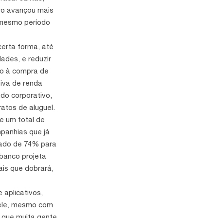
cro avançou mais
o mesmo período
erta forma, até
ades, e reduzir
ão à compra de
iva de renda
do corporativo,
atos de aluguel.
e um total de
mpanhias que já
cado de 74% para
banco projeta
ais que dobrará,
 aplicativos,
 ele, mesmo com
 que muita gente