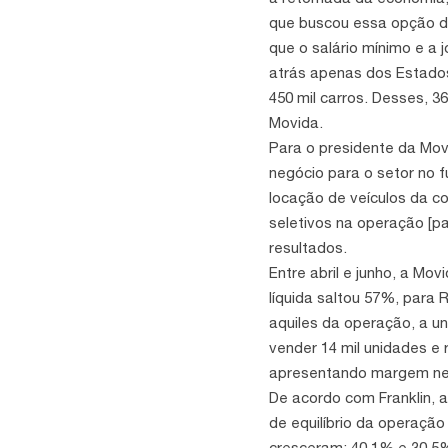
que buscou essa opção de
que o salário mínimo e a 
atrás apenas dos Estados
450 mil carros. Desses, 3
Movida.
Para o presidente da Movi
negócio para o setor no 
locação de veículos da c
seletivos na operação [pa
resultados.
Entre abril e junho, a Mo
líquida saltou 57%, para 
aquiles da operação, a u
vender 14 mil unidades e
apresentando margem neg
De acordo com Franklin, 
de equilíbrio da operaçã
cresceram: 40,1% e 30,5