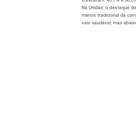
Na Unidas, o destaque do
menos tradicional da com
veio saudável, mas abaix
consenso de mercado, imp
assim, o desempenho foi 
saudável”, escreveu Bruna 
Fonte: Valor Econômico