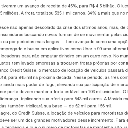
 tiveram um avanço de receita de 45%, para R$ 4,5 bilhão. O lu
5 milhões. A frota totalizou 535,1 mil carros, 34% a mais que n
sce não apenas descolado da crise dos últimos anos, mas, de c
onsumidores buscando novas formas de se movimentar pelas cid
ria ou por períodos mais longos — tem avançado como uma opç
empregado e busca em aplicativos como Uber e 99 uma alternat
locadoras para não empatar dinheiro em um carro novo. No mun
ustos tem levado empresas a trocarem frotas próprias por contr
nco Credit Suisse, o mercado de locação de veículos passará d
2018, para 945 mil na próxima década. Nesse período, as três co
ar ainda mais poder de fogo, elevando sua participação de mer
r porte devem manter a frota estável em 103 mil unidades. O 
 liderança, triplicando sua oferta para 543 mil carros. A Movida m
idas também triplicará sua base — de 52 mil para 156 mil.
nagre, do Credit Suisse, a locação de veículos para motoristas de
deve ser um dos grandes motivadores desse incremento. Para
a tendência é que o número de motoristas se mantenha alto, já