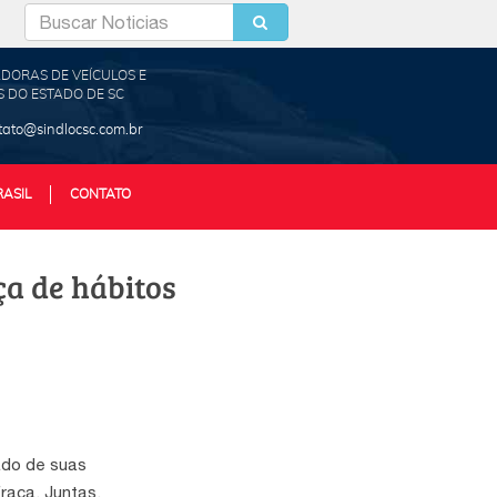
DORAS DE VEÍCULOS E
 DO ESTADO DE SC
tato@sindlocsc.com.br
RASIL
CONTATO
a de hábitos
ado de suas
raca. Juntas,