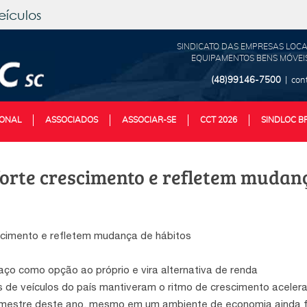
eículos
SINDICATO DAS EMPRESAS LOCA
EQUIPAMENTOS BENS MÓVEIS
(48)99146-7500
| con
IONAL
ASSOCIADOS
ASSOCIAR-SE
CCT 2026
SINDLOC B
orte crescimento e refletem mudanç
scimento e refletem mudança de hábitos
ço como opção ao próprio e vira alternativa de renda
s de veículos do país mantiveram o ritmo de crescimento aceler
rimestre deste ano, mesmo em um ambiente de economia ainda f