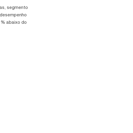
cas, segmento
 o desempenho
11% abaixo do
nados. Ainda
scimento forte e