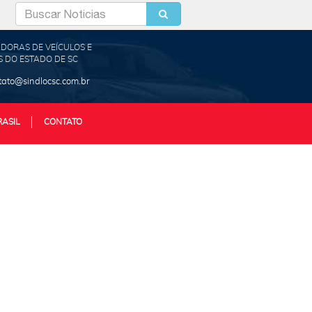
DORAS DE VEÍCULOS E
 DO ESTADO DE SC
tato@sindlocsc.com.br
RASIL
CONTATO