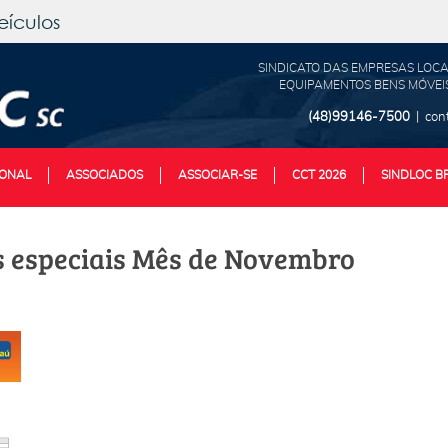
eículos
SINDICATO DAS EMPRESAS LOCA
EQUIPAMENTOS BENS MÓVEIS
(48)99146-7500
| con
IONAL
ASSOCIADOS
ASSOCIAR-SE
CCT 2026
SINDLOC B
s especiais Mês de Novembro