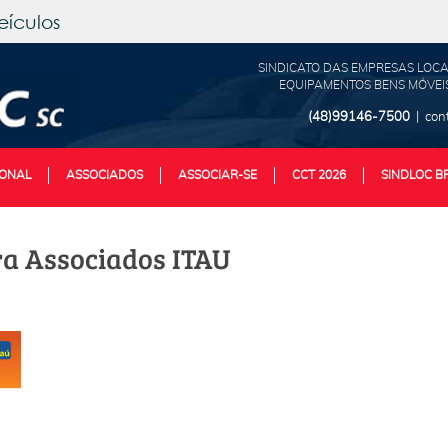
eículos
SINDICATO DAS EMPRESAS LOCA
EQUIPAMENTOS BENS MÓVEIS
(48)99146-7500
| con
IONAL
ASSOCIADOS
ASSOCIAR-SE
CCT 2026
SINDLOC B
a Associados ITAU