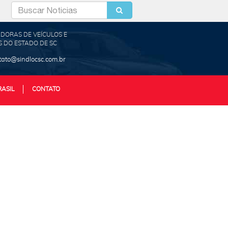
DORAS DE VEÍCULOS E
 DO ESTADO DE SC
tato@sindlocsc.com.br
RASIL
CONTATO