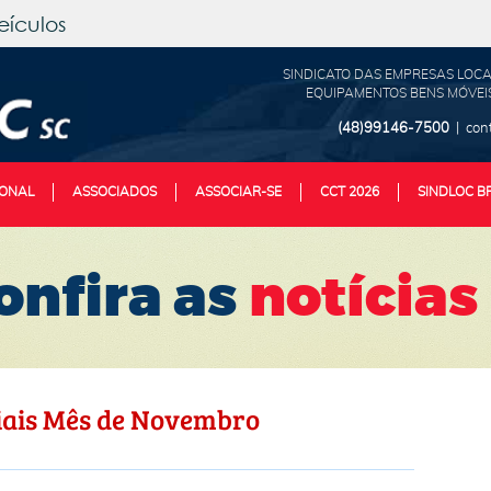
eículos
SINDICATO DAS EMPRESAS LOCA
EQUIPAMENTOS BENS MÓVEIS
(48)99146-7500
| con
IONAL
ASSOCIADOS
ASSOCIAR-SE
CCT 2026
SINDLOC B
onfira as
notícias
iais Mês de Novembro