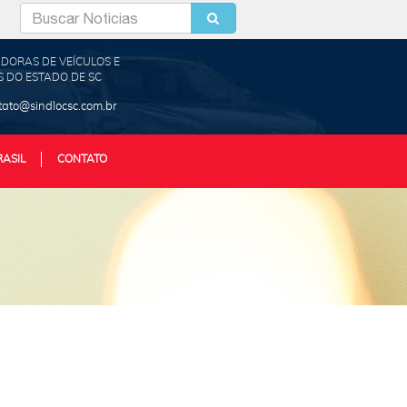
DORAS DE VEÍCULOS E
 DO ESTADO DE SC
tato@sindlocsc.com.br
RASIL
CONTATO