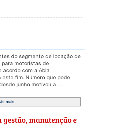
antes do segmento de locação de
 para motoristas de
ra este fim. Número que pode
e aplicativos no país. Em
Associação de Motoristas por
Ver mais
os direcionados a atividade
m gestão, manutenção e
 do combustível; redução da
gens das plataformas, que