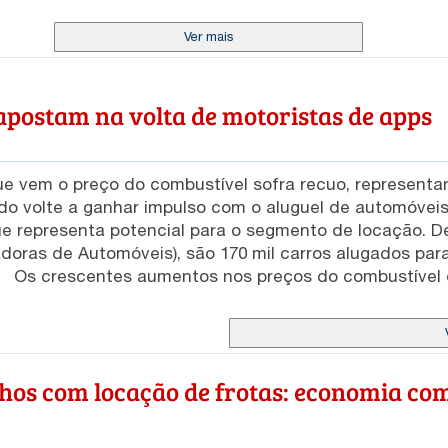
Ver mais
apostam na volta de motoristas de apps
ue vem o preço do combustível sofra recuo, represent
do volte a ganhar impulso com o aluguel de automóveis
resenta potencial para o segmento de locação. De acordo com a Abla
adoras de Automóveis), são 170 mil carros alugados pa
 a
0 mil veículos. Que estavam alugados para motoristas d
m em torno de 19% índice confirmado pela Ameap-AM (
iz que o potencial em Manaus para a locação de veícul
os com locação de frotas: economia co
anto a demanda depende de alguns fatores como preço
elo motorista ou pelo aumento e alta do preço das via
ócio é uma excelente oportunidade para