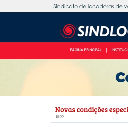
Sindicato de locadoras de v
PÁGINA PRINCIPAL
INSTITUC
C
Novas condições espec
16:22