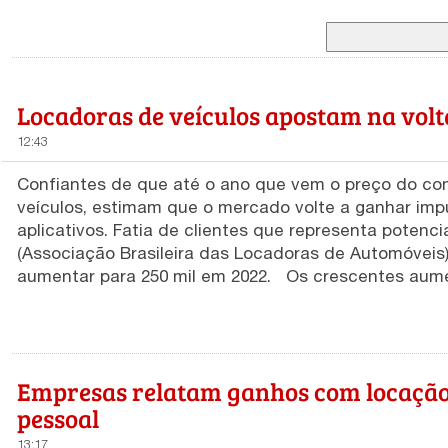
Locadoras de veículos apostam na volt
12:43
Confiantes de que até o ano que vem o preço do co
veículos, estimam que o mercado volte a ganhar imp
aplicativos. Fatia de clientes que representa potencial para o se
(Associação Brasileira das Locadoras de Automóveis)
aumentar para 250 mil em 2022. Os crescentes aumentos nos preços do combustível desde junho motivou a
devolução de aproximadamente 30 mil veículos. Que es
Manaus essas devoluções giram em torno de 19% ín
Aplicativo de Manaus). Locadoras de veículos apostam na volta de motoristas de apps O diretor da Abla no Amazonas,
Sidney Reche Galdeano Filho, diz que o potencial em
Empresas relatam ganhos com locação 
chega a mais de 4 mil. No entanto a demanda depen
pessoal
comissão da plataforma paga pelo motorista ou pelo
possam trazer maior rentabilidade ao motorista. “Esse segmento de negócio é uma excelente oportunidade para
13:17